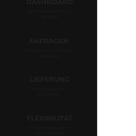
DASHBOARD
Behalte alle Aufträge
im Blick
ANFRAGEN
Unbegrenzt Aufträge &
Revisionen
LIEFERUNG
Fertige Videos in
48 Stunden
FLEXIBILITÄT
Monatlich pausieren
oder kündigen