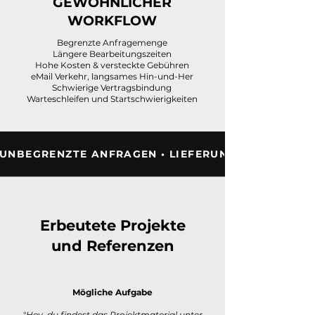
GEWÖHNLICHER
WORKFLOW
Begrenzte Anfragemenge
Längere Bearbeitungszeiten
Hohe Kosten & versteckte Gebühren
eMail Verkehr, langsames Hin-und-Her
Schwierige Vertragsbindung
Warteschleifen und Startschwierigkeiten
UNBEGRENZTE ANFRAGEN • LIEFERUNG IN 48 STUNDE
Erbeutete Projekte
und Referenzen
Mögliche Aufgabe
"
Hey, du findest das Projektmaterial unter